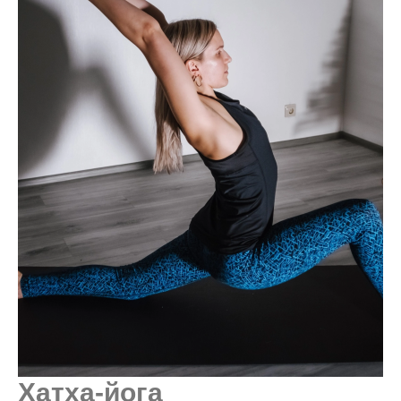
Хатха-йога